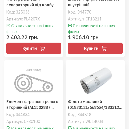
сепараторний під колбу
внутрішній
(H710WK/PL420/84303715)
(84069018/87682986),
Код:
325036
Код:
344770
КамАЗ, АКРОС-530 (MANN)
MF7278/CX8080 (MANN)
Артикул: PL4207X
Артикул: CF18211
Є в наявності на інших
Є в наявності на інших
філіях
філіях
2 403.22 грн.
1 906.10 грн.
Купити
Купити
Елемент ф-ра повітряного
Фільтр масляний
вторинний (AL150288 /
(01833121/668654/1833121
36539700/11075980),
С1), МТЗ 2522,3022
Код:
344834
Код:
344818
JD6020 / 7030, Arion630
(дв.Detroit) (MANN)
Артикул: CF30100
Артикул: WD14004
(MANN)
Є в наявності на інших
Є в наявності на інших