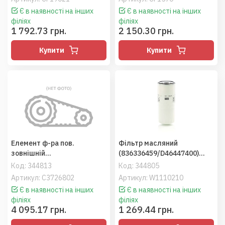
(MANN)
Є в наявності на інших
Є в наявності на інших
філіях
філіях
1 792.73 грн.
2 150.30 грн.
Купити
Купити
Елемент ф-ра пов.
Фільтр масляний
зовнішній
(836336459/D46447400)
(AH170798/87417040/84432
(MANN), MF, Valmet 645
Код:
344813
Код:
344805
503), STX500/JD9880STS/
Артикул: C3726802
Артикул: W1110210
ПАЛЕССЕ BS624
Є в наявності на інших
Є в наявності на інших
філіях
філіях
4 095.17 грн.
1 269.44 грн.