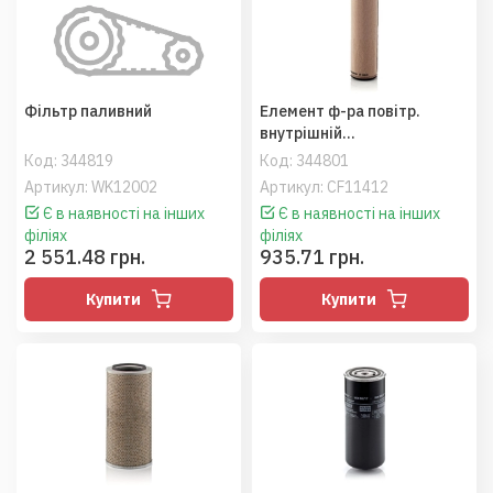
Фільтр паливний
Елемент ф-ра повітр.
внутрішній
(187472A1/049505/8768299
Код:
344819
Код:
344801
2/RE171236), МТЗ
Артикул: WK12002
Артикул: CF11412
922/Fendt/Merlo (MANN)
Є в наявності на інших
Є в наявності на інших
філіях
філіях
2 551.48 грн.
935.71 грн.
Купити
Купити