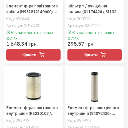
Елемент ф-ра повітряного
Фільтр т / очищення
кабіни (H931812140600),
палива (01174424 / 3I1321 /
Fendt (MANN)
3I2009 / F138204060020),
Код:
670464
Код:
300017
ХТЗ дв.Deutz-BF4M1013E
Артикул: CU16400
Артикул: WK7122
(MANN)
Є в наявності на інших
Є в наявності на інших
філіях
філіях
1 648.34 грн.
295.57 грн.
Купити
Купити
Елемент ф-ра повітряного
Елемент ф-ра повітряного
внутрішній (RE210103 /
внутрішній (84072430),
RS5355 / RE587794),
TC5080 / CS6090 / CSX7080
Код:
299978
Код:
299975
JD8130-8530 / R-Seria
(MANN)
Артикул: CF19021
Артикул: CF1570