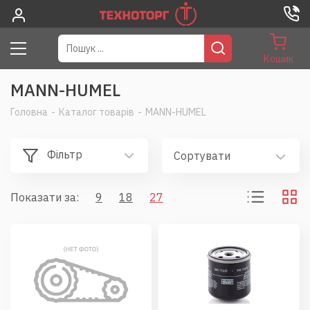
Кошик
MANN-HUMEL
Головна
-
Каталог товарів
-
MANN-HUMEL
Фільтр
Сортувати
Показати за:
9
18
27