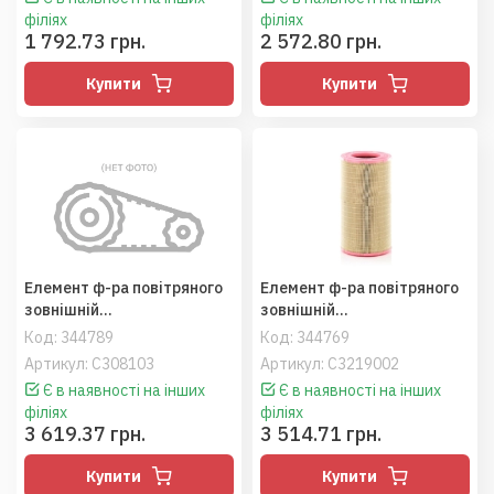
філіях
філіях
1 792.73 грн.
2 572.80 грн.
Купити
Купити
Елемент ф-ра повітряного
Елемент ф-ра повітряного
зовнішній
зовнішній
(796288/796586/798494),
(P781187/84069017/844936
Код:
344789
Код:
344769
Acros 560/580, Lex440-560
12), MF7278/CX8080 (MANN)
Артикул: C308103
Артикул: C3219002
(MANN)
Є в наявності на інших
Є в наявності на інших
філіях
філіях
3 619.37 грн.
3 514.71 грн.
Купити
Купити