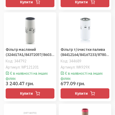
Купити
Купити
Фільтр масляний
Фільтр т/очистки палива
(324617A1/84372057/86030
(84412164/84167233/87803
711/86043674/86034028),Ve
197/87803200/2853548/21.2
Код:
344792
Код:
344689
rsatile, Case STX500/450
4611), NH, Case Puma
Артикул: WP121201
Артикул: WK929X
(Donaldson)
(MANN)
Є в наявності на інших
Є в наявності на інших
філіях
філіях
3 240.47 грн.
677.09 грн.
Купити
Купити