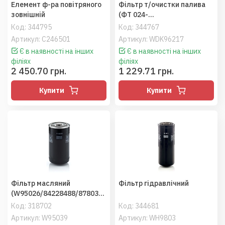
Елемент ф-ра повітряного
Фільтр т/очистки палива
зовнішній
(ФТ 024-
1117010/1931100/84597064
Код:
344795
Код:
344767
/657288/504199551/580136
Артикул: C246501
Артикул: WDK96217
4481), CX8080 (MANN)
Є в наявності на інших
Є в наявності на інших
філіях
філіях
2 450.70 грн.
1 229.71 грн.
Купити
Купити
Фільтр масляний
Фільтр гідравлiчний
(W95026/84228488/8780326
0/84228510/87803261/2854
Код:
318702
Код:
344681
750), NH TC5080 (MANN)
Артикул: W95039
Артикул: WH9803