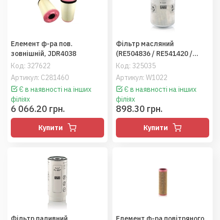
Елемент ф-ра пов.
Фільтр масляний
зовнішній, JDR4038
(RE504836 / RE541420 /
6005028743), CLAAS ATLES,
Код:
327622
Код:
325035
JD (MANN)
Артикул: C281460
Артикул: W1022
Є в наявності на інших
Є в наявності на інших
філіях
філіях
6 066.20 грн.
898.30 грн.
Купити
Купити
Фільтр паливний
Елемент ф-ра повітряного