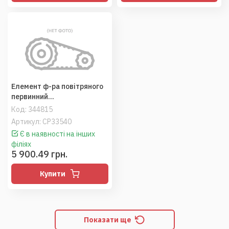
Елемент ф-ра повітряного
первинний
(H931202090410/42864749
Код:
344815
M2/86036833), Fendt,
Артикул: CP33540
Versatile (MANN)
Є в наявності на інших
філіях
5 900.49 грн.
Купити
Показати ще