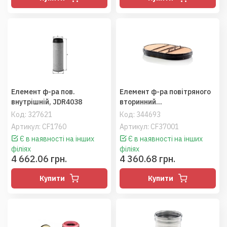
Елемент ф-ра пов.
Елемент ф-ра повітряного
внутрішній, JDR4038
вторинний
(87356547/87373279),
Код:
327621
Код:
344693
MX340/T8390 (MANN)
Артикул: CF1760
Артикул: CF37001
Є в наявності на інших
Є в наявності на інших
філіях
філіях
4 662.06 грн.
4 360.68 грн.
Купити
Купити