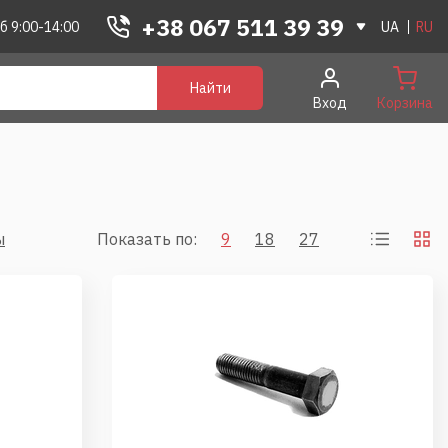
+38 067 511 39 39
б 9:00-14:00
UA
RU
Найти
Вход
Корзина
ы
Показать по:
9
18
27