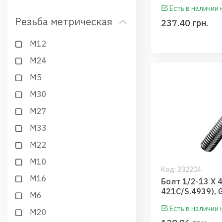
Есть в наличии
Резьба метрическая
237.40 грн.
М12
М24
М5
М30
М27
М33
М22
М10
Код:
232204
М16
Болт 1/2-13 X 
421C/S.4939), 
М6
Есть в наличии
М20