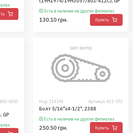
(19H1974/19H3057/802-412C), GP
иалах
Есть в наличии на других филиалах
ить
130.10 грн.
Купить
 802-045C
Код:
214338
Артикул: 411-572
Болт 5/16"x4-1/2", 2388
, GP
Есть в наличии на других филиалах
иалах
250.50 грн.
Купить