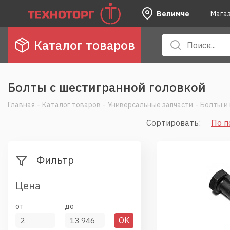
Велимче
Мага
Каталог товаров
Болты с шестигранной головкой
Главная
-
Каталог товаров
-
Универсальные запчасти
-
Болты и 
Сортировать
:
По п
Фильтр
Цена
от
до
OK