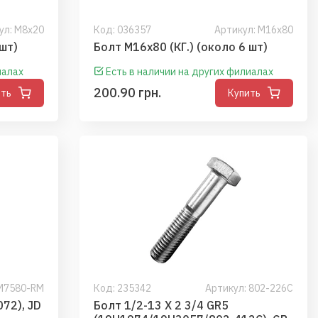
ул: М8х20
Код:
036357
Артикул: М16х80
) (около 75 шт)
Болт М16х80 (КГ.) (около 6 шт)
иалах
Есть в наличии на других филиалах
200.90 грн.
ить
Купить
9M7580-RM
Код:
235342
Артикул: 802-226C
Болт M6 X 28 X 1.0 (8.8) (10072), JD
Болт 1/2-13 X 2 3/4 GR5