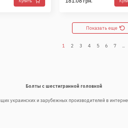
181.08 грн.
Купить
Куп
Показать еще
1
2
3
4
5
6
7
...
Болты с шестигранной головкой
ущих украинских и зарубежных производителей в интерне