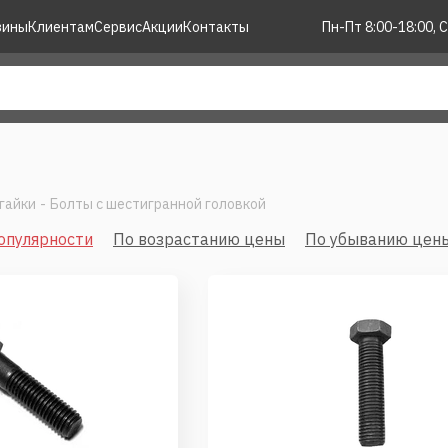
зины
Клиентам
Сервис
Акции
Контакты
Пн-Пт 8:00-18:00, С
гайки
-
Болты с шестигранной головкой
опулярности
По возрастанию цены
По убыванию цен