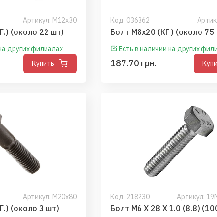
Артикул: М12х30
Код:
036362
Артик
Болт М12х30 (КГ.) (около 22 шт)
Болт М8х20 (КГ.
 на других филиалах
Есть в наличии на других фил
187.70 грн.
Купить
Куп
Артикул: М20х80
Код:
218230
Артикул: 1
Болт М20х80 (КГ.) (около 3 шт)