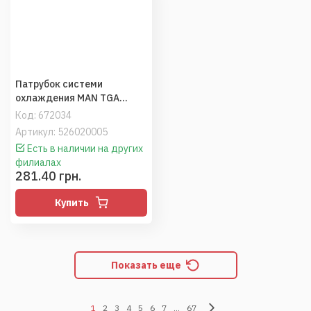
Патрубок системи
охлаждения MAN TGA
(D2066-D2676)
Код:
672034
(D=29,6/41мм Н=32,5мм)
Артикул: 526020005
(VADEN)
Есть в наличии на других
филиалах
281.40 грн.
Купить
Показать еще
1
2
3
4
5
6
7
...
67