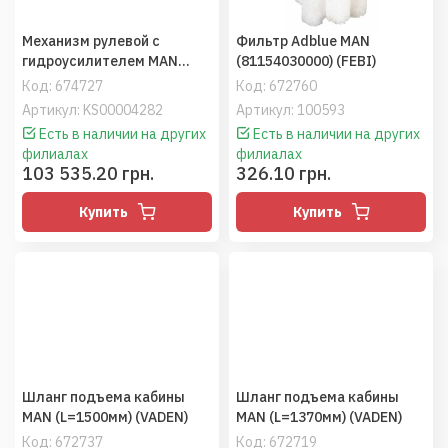
Механизм рулевой с
Фильтр Adblue MAN
гидроусилителем MAN
(81154030000) (FEBI)
(81462009411) (BOSCH)
Код:
674727
Код:
672760
Артикул: KS00004282
Артикул: 100593
Есть в наличии на других
Есть в наличии на других
филиалах
филиалах
103 535.20 грн.
326.10 грн.
Купить
Купить
Шланг подъема кабины
Шланг подъема кабины
MAN (L=1500мм) (VADEN)
MAN (L=1370мм) (VADEN)
Код:
672737
Код:
672719