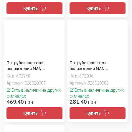
Купить
Купить
Патрубок системи
Патрубок системи
охлаждения MAN
охлаждения MAN
F2000/TGA (D=56/70мм
(D2066LF01-D2676LF14)
Код:
672248
Код:
672036
Н=60мм) (VADEN)
(D=14/21мм Н=32мм)
Артикул: 526020007
Артикул: 526020006
(VADEN)
Есть в наличии на других
Есть в наличии на других
филиалах
филиалах
469.40 грн.
281.40 грн.
Купить
Купить