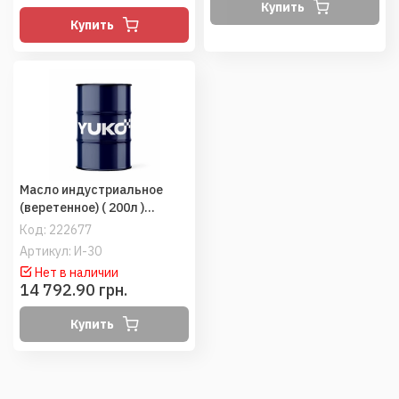
Купить
Купить
Масло индустриальное
(веретенное) ( 200л )
(YUKOIL)
Код:
222677
Артикул: И-30
Нет в наличии
14 792.90 грн.
Купить