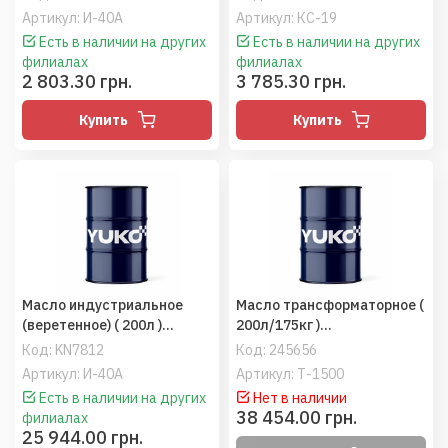
Артикул: И-40А
Артикул: КС-19
Есть в наличии на других
Есть в наличии на других
филиалах
филиалах
2 803.30 грн.
3 785.30 грн.
Купить
Купить
Масло индустриальное
Масло трансформаторное (
(веретенное) ( 200л )
200л/175кг )
летнее (Еталон/YUKOIL)
(Еталон/YUKOIL)
Код:
KN7812
Код:
245656
Артикул: И-40А
Артикул: Т-1500
Есть в наличии на других
Нет в наличии
38 454.00 грн.
филиалах
25 944.00 грн.