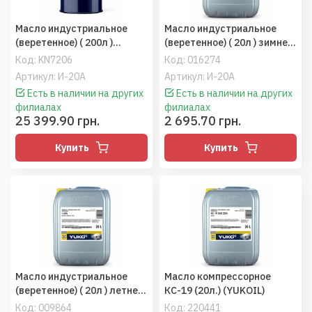
Масло индустриальное
Масло индустриальное
(веретенное) ( 200л )
(веретенное) ( 20л ) зимнее
зимнее (Еталон/YUKOIL)
(Еталон/YUKOIL)
Код:
KN7206
Код:
016274
Артикул: И-20А
Артикул: И-20А
Есть в наличии на других
Есть в наличии на других
филиалах
филиалах
25 399.90 грн.
2 695.70 грн.
Купить
Купить
Масло индустриальное
Масло компрессорное
(веретенное) ( 20л ) летнее
КС-19 (20л.) (YUKOIL)
(Еталон/YUKOIL)
Код:
009864
Код:
220441