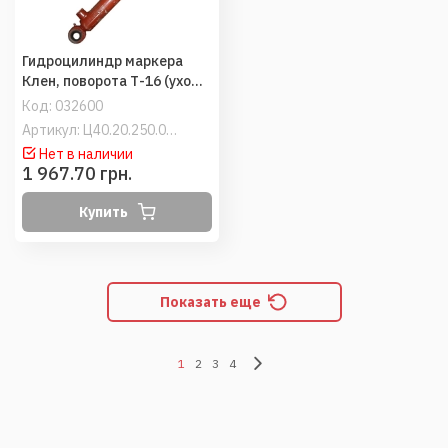
Гидроцилиндр маркера
Клен, поворота Т-16 (ухо
20мм-шток резьба М20х1,5)
Код:
032600
(ВЗТА)
Артикул: Ц40.20.250.02 (444)
Нет в наличии
1 967.70 грн.
Купить
Показать еще
1
2
3
4