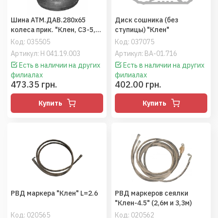
Шина АТМ.ДАВ.280х65
Диск сошника (без
колеса прик. "Клен, СЗ-5,4,
ступицы) "Клен"
УПС,Тодак", Альфа
Код:
035505
Код:
037075
Артикул: Н 041.19.003
Артикул: ВА-01.716
Есть в наличии на других
Есть в наличии на других
филиалах
филиалах
473.35 грн.
402.00 грн.
Купить
Купить
РВД маркера "Клен" L=2.6
РВД маркеров сеялки
"Клен-4.5" (2,6м и 3,3м)
Код:
020565
Код:
020562