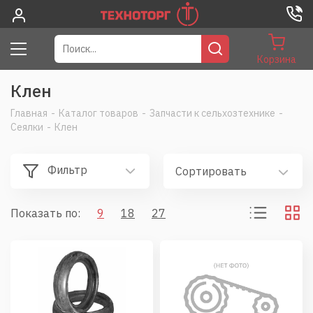
Корзина
Клен
Главная
-
Каталог товаров
-
Запчасти к сельхозтехнике
-
Сеялки
-
Клен
Фильтр
Сортировать
Показать по:
9
18
27