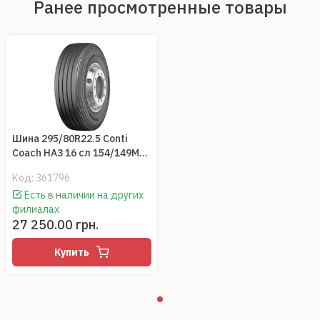
Ранее просмотренные товары
Шина 295/80R22.5 Conti
Coach HA3 16 сл 154/149M
M+S (Continental)
Код:
361796
универсальные
Есть в наличии на других
филиалах
27 250.00 грн.
Купить