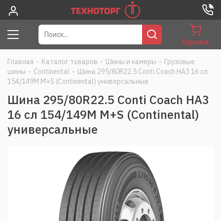
Корзина
Главная
-
Каталог товаров
-
Шины и камеры
-
Грузовые
шины
-
Continental
-
Шина 295/80R22.5 Conti Coach HA3 16 сл
154/149M M+S (Continental) универсальные
Шина 295/80R22.5 Conti Coach HA3
16 сл 154/149M M+S (Continental)
универсальные