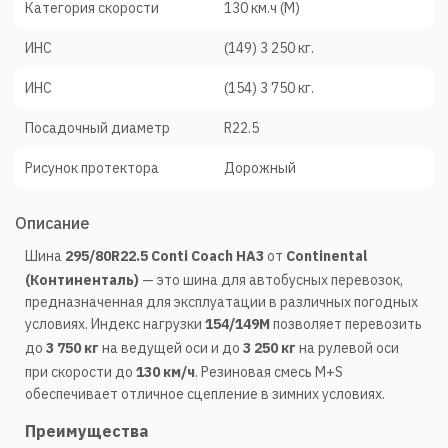
Категория скорости
130 км.ч (М)
ИНС
(149) 3 250 кг.
ИНС
(154) 3 750 кг.
Посадочный диаметр
R22.5
Рисунок протектора
Дорожный
Описание
Шина
295/80R22.5 Conti Coach HA3
от
Continental
(Континенталь)
— это шина для автобусных перевозок,
предназначенная для эксплуатации в различных погодных
условиях. Индекс нагрузки
154/149M
позволяет перевозить
до
3 750 кг
на ведущей оси и до
3 250 кг
на рулевой оси
при скорости до
130 км/ч
. Резиновая смесь M+S
обеспечивает отличное сцепление в зимних условиях.
Преимущества