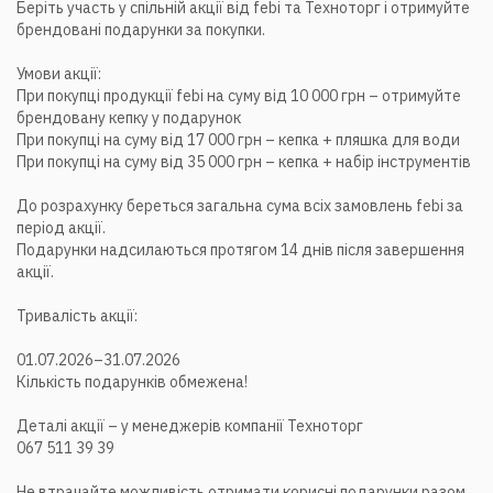
Беріть участь у спільній акції від febi та Техноторг і отримуйте
брендовані подарунки за покупки.
Умови акції:
При покупці продукції febi на суму від 10 000 грн – отримуйте
брендовану кепку у подарунок
При покупці на суму від 17 000 грн – кепка + пляшка для води
При покупці на суму від 35 000 грн – кепка + набір інструментів
До розрахунку береться загальна сума всіх замовлень febi за
період акції.
Подарунки надсилаються протягом 14 днів після завершення
акції.
Тривалість акції:
01.07.2026–31.07.2026
Кількість подарунків обмежена!
Деталі акції – у менеджерів компанії Техноторг
067 511 39 39
Не втрачайте можливість отримати корисні подарунки разом