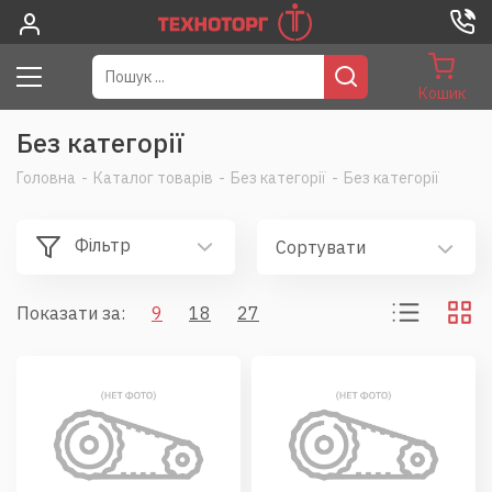
Кошик
Без категорії
Головна
-
Каталог товарів
-
Без категорії
-
Без категорії
Фільтр
Сортувати
Показати за:
9
18
27