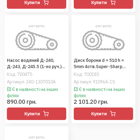
Купити
Купити
Насос водяний Д-240,
Диск борони d = 510 h =
Д-243, Д-245.5 (1-но руч.)
5mm 4отв.Super-Sharp
МТЗ-80, 82, 892 (вир-во
(хвилястий)
Код:
700475
Код:
700185
Польща)
(3007653/9002598
Артикул: 240-1307010А
Артикул: 910964-CS
Farmet/Kockerlіng, Celsan
Є в наявності на інших
Є в наявності на інших
філіях
філіях
890.00 грн.
2 101.20 грн.
Купити
Купити