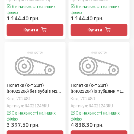
Є в наявності на інших
Є в наявності на інших
філіях
філіях
1 144.40 грн.
1 144.40 грн.
Купити
Купити
Лопатки (к-т 2шт)
Лопатки (к-т 2шт)
(R4021206) без зубців M1C
(R4021204) із зубцями M1C
мішалка розкидача MDS
мішалка розкидача MDS
Код:
702481
Код:
702480
аналог Німеччина
аналог Німеччина
Артикул: R4021245RU
Артикул: R4021243RU
Є в наявності на інших
Є в наявності на інших
філіях
філіях
3 397.50 грн.
4 838.30 грн.