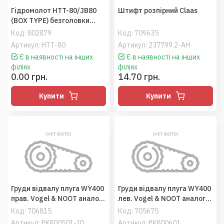
Гідромолот HTT-80/JB80
Штифт розпірний Claas
(BOX TYPE) безголовки
кріплення до рукоятіі
Код:
802879
Код:
709635
Артикул: HTT-80
Артикул: 237799.2-AH
Є в наявності на інших
Є в наявності на інших
філіях
філіях
0.00 грн.
14.70 грн.
Купити
Купити
Груди відвалу плуга WY400
Груди відвалу плуга WY400
прав. Vogel & NOOT аналог
лев. Vogel & NOOT аналог
ви-ва IQ-Parts
ви-ва IQ-Parts
Код:
706815
Код:
705675
Артикул: PK800501-IQ
Артикул: PK800601