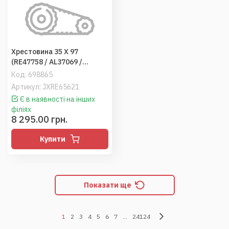
Хрестовина 35 X 97
(RE47758 / AL37069 /
3133521R1), JD8410-8430
Код:
698865
Артикул: JXRE65621
Є в наявності на інших
філіях
8 295.00 грн.
Купити
Показати ще
1
2
3
4
5
6
7
...
24124