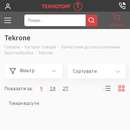
Кошик
Tekrone
Головна
-
Каталог товарів
-
Запчастини до сільгосптехніки
-
Грунтообробка
-
Tekrone
Фільтр
Сортувати
Показати за:
9
18
27
Товари відсутні