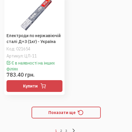
Електроди по нержавіючій
сталі Д=3 (1кг) - Україна
Код:
021654
Артикул: ЦЛ-11
Є в наявності на інших
філіях
783.40 грн.
Купити
Показати ще
1
2
3