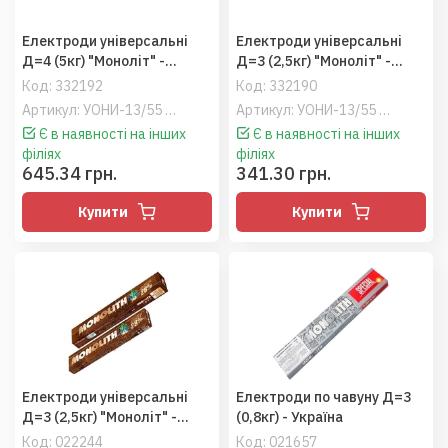
Електроди універсальні
Електроди універсальні
Д=4 (5кг) "Моноліт" -
Д=3 (2,5кг) "Моноліт" -
Україна
Україна
Код:
332192
Код:
332190
Артикул: УОНИ-13/55 Плазма
Артикул: УОНИ-13/55 Плазма
Є в наявності на інших
Є в наявності на інших
філіях
філіях
645.34 грн.
341.30 грн.
Купити
Купити
Електроди універсальні
Електроди по чавуну Д=3
Д=3 (2,5кг) "Моноліт" -
(0,8кг) - Україна
Україна
Код:
022244
Код:
021657