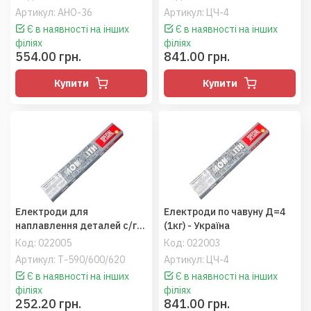
Артикул: АНО-36
Артикул: ЦЧ-4
Є в наявності на інших
Є в наявності на інших
філіях
філіях
554.00 грн.
841.00 грн.
Купити
Купити
Електроди для
Електроди по чавуну Д=4
наплавлення деталей с/г
(1кг) - Україна
технііки Д=4 (1кг)
Код:
022005
Код:
022003
"Монолит"
Артикул: Т-590/600/620
Артикул: ЦЧ-4
Є в наявності на інших
Є в наявності на інших
філіях
філіях
252.20 грн.
841.00 грн.