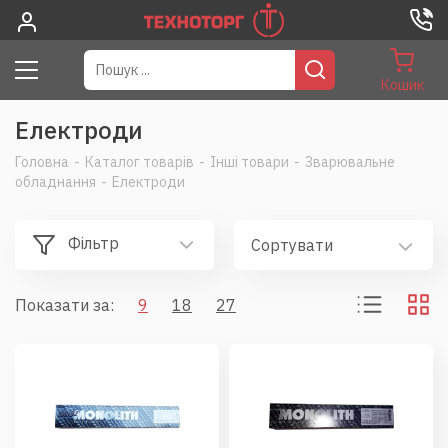
Кошик
Електроди
Головна
-
Каталог товарів
-
Інші товари
-
Зварювальне
обладнання
-
Електроди
Фільтр
Сортувати
Показати за:
9
18
27