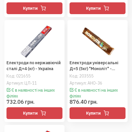
Купити
Купити
Електроди по нержавіючій
Електроди універсальні
сталі Д=4 (кг) - Україна
Д=5 (5кг) "Моноліт" -
Україна
Код:
021655
Код:
203555
Артикул: ЦЛ-11
Артикул: АНО-36
Є в наявності на інших
Є в наявності на інших
філіях
філіях
732.06 грн.
876.40 грн.
Купити
Купити