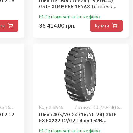
 L2 16
Шина с/г 500/70R24 (19.5LR24)
GRIP XLR MP55 157A8 Tubeless
(GRI)
Є в наявності на інших філіях
36 414.00 грн.
ити
Купити
Артикул: 15.5-25, 15.5R25
Код:
238946
Артикул: 405/70-24(16.0/70-24,16/70-24,16.0/70R24,405/70R24
 L2 12
Шина 405/70-24 (16/70-24) GRIP
EX EX222 L2/G2 14 сл 152B
Tubeless (GRI)
Є в наявності на інших філіях