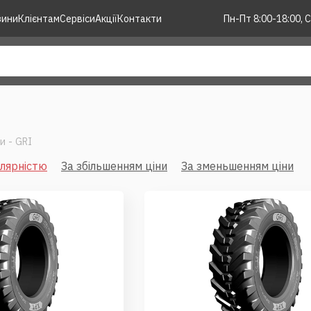
зини
Клієнтам
Сервіси
Акції
Контакти
Пн-Пт 8:00-18:00, С
ни
-
GRI
улярністю
За збільшенням ціни
За зменьшенням ціни