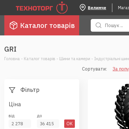
Велимче
Мага
Каталог товарів
GRI
Головна
-
Каталог товарів
-
Шини та камери
-
Індустріальні ши
Сортувати
:
За поп
Фільтр
Ціна
від
до
OK