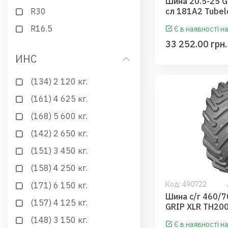
Шина 20.5-25 G
R30
сл 181A2 Tubel
R16.5
Є в наявності на
33 252.00 грн.
ИНС
(134) 2 120 кг.
(161) 4 625 кг.
(168) 5 600 кг.
(142) 2 650 кг.
(151) 3 450 кг.
(158) 4 250 кг.
Код:
490722
(171) 6 150 кг.
Шина с/г 460/7
(157) 4 125 кг.
GRIP XLR TH20
(GRI)
(148) 3 150 кг.
Є в наявності на