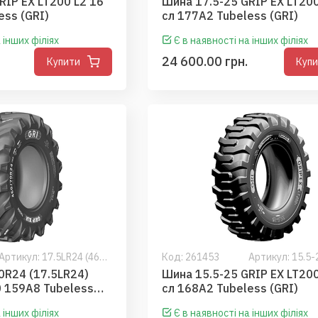
RIP EX LT200 L2 16
Шина 17.5-25 GRIP EX LT200
ess (GRI)
сл 177A2 Tubeless (GRI)
 інших філіях
Є в наявності на інших філіях
24 600.00 грн.
Купити
Куп
Артикул: 17.5LR24 (460/70R24, 460/70-24, 17.5-24, 17.5R24 )
Код:
261453
0R24 (17.5LR24)
Шина 15.5-25 GRIP EX LT200
0 159A8 Tubeless
сл 168A2 Tubeless (GRI)
 інших філіях
Є в наявності на інших філіях