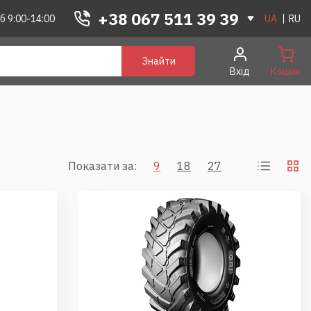
+38 067 511 39 39
б 9:00-14:00
UA
RU
Знайти
Вхід
Кошик
Показати за:
9
18
27