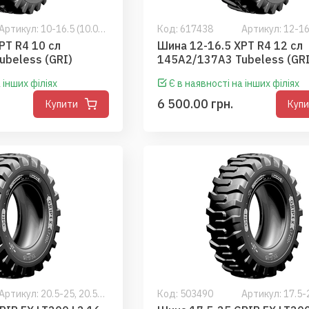
Артикул: 10-16.5 (10.0-16.5,10R16.5,10.00-16.5,10.00R16.5)
Код:
617438
PT R4 10 сл
Шина 12-16.5 XPT R4 12 сл
beless (GRI)
145A2/137A3 Tubeless (GRI
 інших філіях
Є в наявності на інших філіях
6 500.00 грн.
Купити
Куп
Артикул: 20.5-25, 20.5R25
Код:
503490