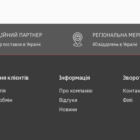
ІЙНИЙ ПАРТНЕР
РЕГІОНАЛЬНА МЕ
р поставок в Україні
40 відділень в Україні
я клієнтів
Інформація
Зворот
тія
Про компанію
Контак
обмін
Відгуки
Філії
Новини