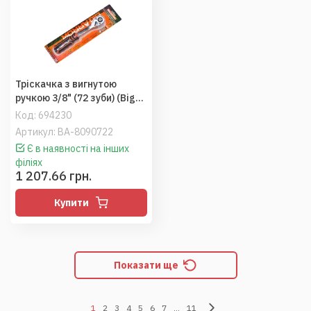
Тріскачка з вигнутою
ручкою 3/8" (72 зуби) (Big
Arrow)
Код:
694230
Артикул: BA-8090722
Є в наявності на інших
філіях
1 207.66 грн.
Купити
Показати ще
1
2
3
4
5
6
7
...
11