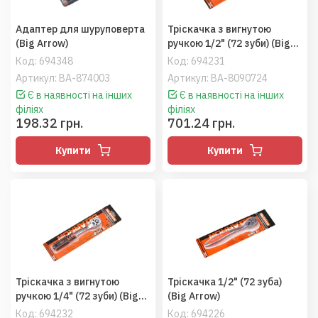
Адаптер для шуруповерта
Тріскачка з вигнутою
(Big Arrow)
ручкою 1/2" (72 зуби) (Big
Arrow)
Код:
694348
Код:
694231
Артикул: BA-874003
Артикул: BA-8090724
Є в наявності на інших
Є в наявності на інших
філіях
філіях
198.32 грн.
701.24 грн.
Купити
Купити
Тріскачка з вигнутою
Тріскачка 1/2" (72 зуба)
ручкою 1/4" (72 зуби) (Big
(Big Arrow)
Arrow)
Код:
694232
Код:
694226