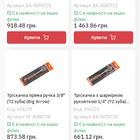
Артикул: BA-8090728
Артикул: BA-8080722
Є в наявності на інших
Є в наявності на інших
філіях
філіях
918.48 грн.
1 463.86 грн.
Купити
Купити
Тріскачка пряма ручка 3/8"
Тріскачка з шарнірною
(72 зуба) (Big Arrow)
рукояткою 1/4" (72 зуба)
(Big Arrow)
Код:
694229
Код:
694225
Артикул: HF-8088728
Артикул: BA-8078724
Є в наявності на інших
Є в наявності на інших
філіях
філіях
873.58 грн.
661.12 грн.