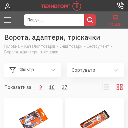
Кошик
Ворота, адаптери, тріскачки
Головна
-
Каталог товарів
-
Інші товари
-
Інструмент
-
Ворота, адаптери, тріскачки
Фільтр
Сортувати
Показати за:
9
18
27