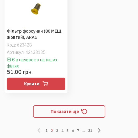
Фільтр форсунки (80 МЕШ,
жовтий), ARAG
Код:
623428
Артикул: 42433135
Є в наявності на інших
філіях
51.00 грн.
Купити
Показати ще
1
2
3
4
5
6
7
...
31