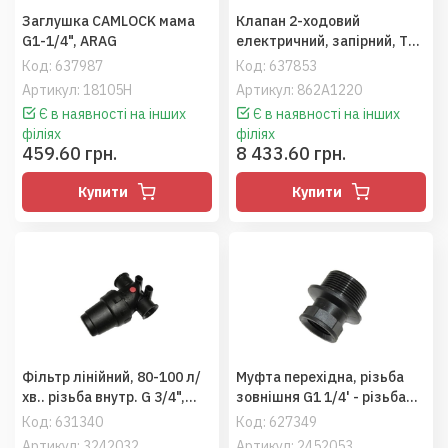
Заглушка CAMLOCK мама
Клапан 2-ходовий
G1-1/4", ARAG
електричний, запірний, T3
F-1/2" хомут, ARAG
Код:
637987
Код:
637853
Артикул: 18105H
Артикул: 862A1220
Є в наявності на інших
Є в наявності на інших
філіях
філіях
459.60 грн.
8 433.60 грн.
Купити
Купити
Фільтр лінійний, 80-100 л/
Муфта перехідна, різьба
хв.. різьба внутр. G 3/4",
зовнішня G1 1/4' - різьба
ARAG
внутрішня G1", ARAG
Код:
631340
Код:
627349
Артикул: 3242032
Артикул: 2452053