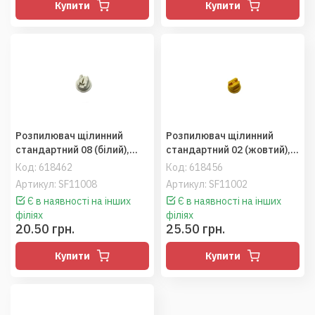
Купити
Купити
Розпилювач щілинний
Розпилювач щілинний
стандартний 08 (білий),
стандартний 02 (жовтий),
ARAG
ARAG
Код:
618462
Код:
618456
Артикул: SF11008
Артикул: SF11002
Є в наявності на інших
Є в наявності на інших
філіях
філіях
20.50 грн.
25.50 грн.
Купити
Купити