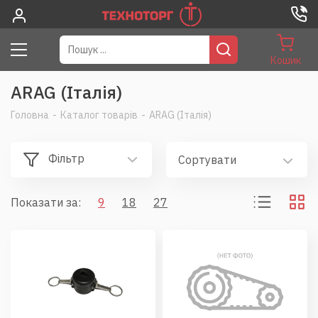
Кошик
ARAG (Італія)
Головна
-
Каталог товарів
-
ARAG (Італія)
Фільтр
Сортувати
Показати за:
9
18
27