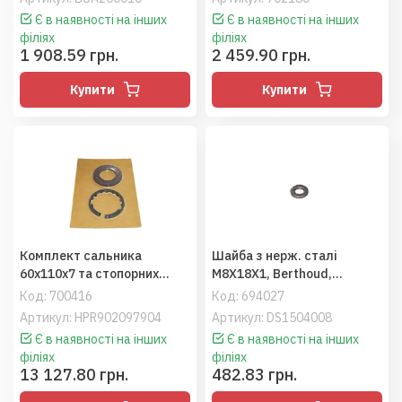
Є в наявності на інших
Є в наявності на інших
філіях
філіях
1 908.59 грн.
2 459.90 грн.
Купити
Купити
Комплект сальника
Шайба з нерж. сталі
60x110x7 та стопорних
M8X18X1, Berthoud,
кілець, насоса HP3045,
Tecnoma
Код:
700416
Код:
694027
Berthoud
Артикул: HPR902097904
Артикул: DS1504008
Є в наявності на інших
Є в наявності на інших
філіях
філіях
13 127.80 грн.
482.83 грн.