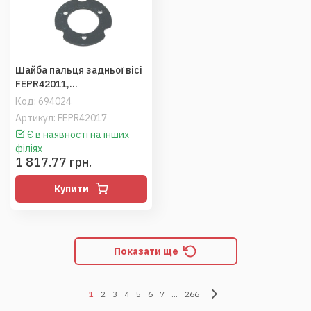
Шайба пальця задньої вісі
FEPR42011,
Berthoud,Tecnoma
Код:
694024
Артикул: FEPR42017
Є в наявності на інших
філіях
1 817.77 грн.
Купити
Показати ще
1
2
3
4
5
6
7
...
266