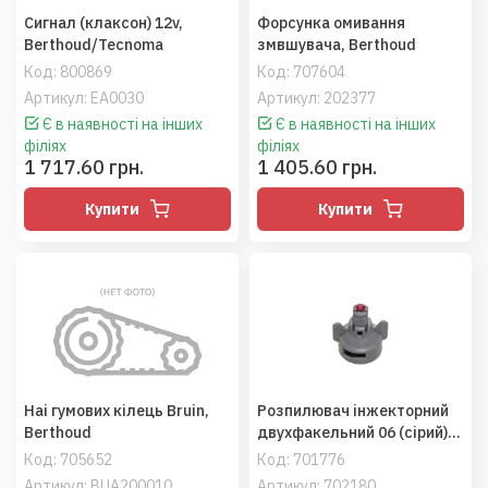
Сигнал (клаксон) 12v,
Форсунка омивання
Berthoud/Tecnoma
змвшувача, Berthoud
Код:
800869
Код:
707604
Артикул: EA0030
Артикул: 202377
Є в наявності на інших
Є в наявності на інших
філіях
філіях
1 717.60 грн.
1 405.60 грн.
Купити
Купити
Наі гумових кілець Bruin,
Розпилювач інжекторний
Berthoud
двухфакельний 06 (сірий)
AVI-TWIN 110 06, Albuz,
Код:
705652
Код:
701776
Berthoud
Артикул: BUA200010
Артикул: 702180