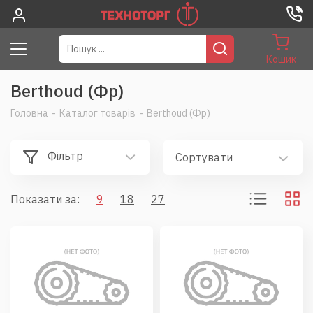
Кошик
Berthoud (Фр)
Головна
-
Каталог товарів
-
Berthoud (Фр)
Фільтр
Сортувати
Показати за:
9
18
27