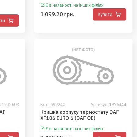
Є в наявності на інших філіях
1 099.20 грн.
Купити
ити
: 1932503
Код:
699240
Артикул: 1975444
DAF
Кришка корпусу термостату DAF
XF106 EURO 6 (DAF OE)
Є в наявності на інших філіях