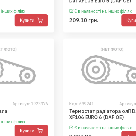
Daf XF106 Euro 6 (DAF OE)
 інших філіях
Є в наявності на інших філіях
209.10 грн.
Купити
Куп
Артикул: 1923376
Код:
699241
Артикул
ала
Термостат радіатора олії 
XF106 EURO 6 (DAF OE)
 інших філіях
Є в наявності на інших філіях
Купити