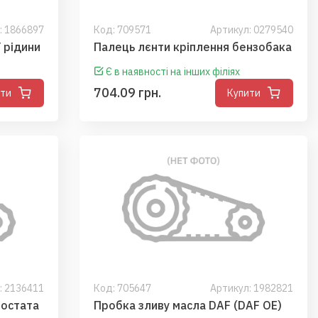
: 1866897
Код:
709571
Артикул: 0279540
 рідини
Палець лєнти кріплення бензобака
Є в наявності на інших філіях
704.09 грн.
ити
Купити
: 2136411
Код:
705647
Артикул: 1982821
мостата
Пробка зливу масла DAF (DAF OE)