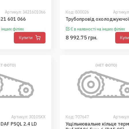
Артикул: 3421601066
Код:
800026
Артикул
вик DAF 3421 601 066
Трубопровід охолоджуючої
 інших філіях
Є в наявності на інших філіях
8 992.75 грн.
Купити
Куп
Артикул: 30105XX
Код:
707647
Артикул
DAF PSQL 2.4 LD
Ущільнювальне кільце тер