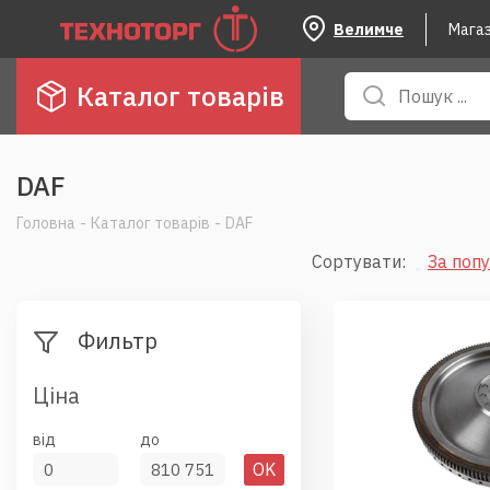
Велимче
Мага
Каталог товарів
DAF
Головна
-
Каталог товарів
-
DAF
Сортувати
:
За поп
Фильтр
Ціна
від
до
OK