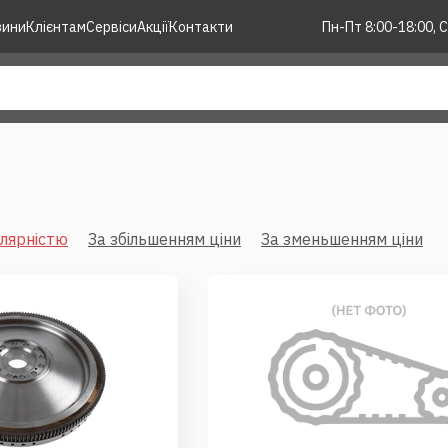
зини
Клієнтам
Сервіси
Акції
Контакти
Пн-Пт 8:00-18:00, С
улярністю
За збільшенням ціни
За зменьшенням ціни