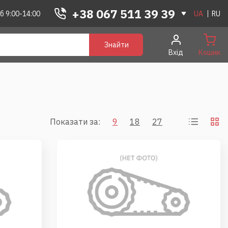
+38 067 511 39 39
б 9:00-14:00
UA
RU
Знайти
Вхід
Кошик
Показати за:
9
18
27