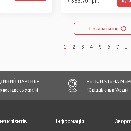
7 383.70 грн.
Куп
Показати ще
1
2
3
4
5
6
7
...
ІЙНИЙ ПАРТНЕР
РЕГІОНАЛЬНА МЕ
р поставок в Україні
40 відділень в Україні
я клієнтів
Інформація
Зворот