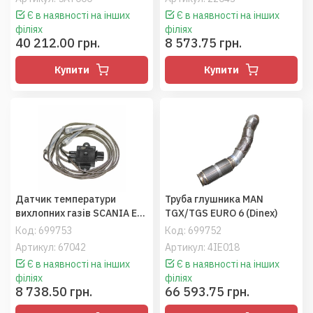
Є в наявності на інших
Є в наявності на інших
філіях
філіях
40 212.00 грн.
8 573.75 грн.
Купити
Купити
Датчик температури
Труба глушника MAN
вихлопних газів SCANIA E6
TGX/TGS EURO 6 (Dinex)
(Dinex)
Код:
699753
Код:
699752
Артикул: 67042
Артикул: 4IE018
Є в наявності на інших
Є в наявності на інших
філіях
філіях
8 738.50 грн.
66 593.75 грн.