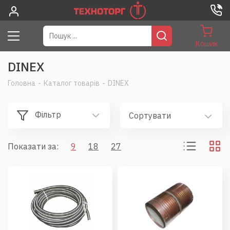
Кошик
DINEX
Головна
-
Каталог товарів
-
DINEX
Фільтр
Сортувати
Показати за:
9
18
27