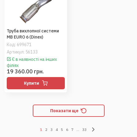
Труба вихлопної системи
MB EURO 6 (Dinex)
Код:
699671
Артикул: 56133
Є в наявності на інших
філіях
19 360.00 грн.
Купити
Показати ще
1
2
3
4
5
6
7
...
33