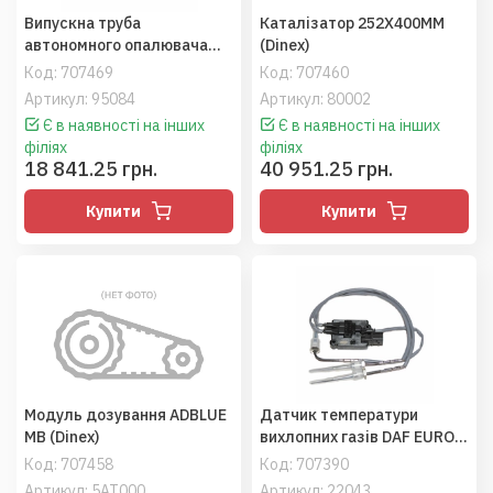
Випускна труба
Каталізатор 252X400MM
автономного опалювача
(Dinex)
24мм (Dinex) 20м
Код:
707469
Код:
707460
Артикул: 95084
Артикул: 80002
Є в наявності на інших
Є в наявності на інших
філіях
філіях
18 841.25 грн.
40 951.25 грн.
Купити
Купити
Модуль дозування ADBLUE
Датчик температури
MB (Dinex)
вихлопних газів DAF EURO 6
(Dinex)
Код:
707458
Код:
707390
Артикул: 5AT000
Артикул: 22043