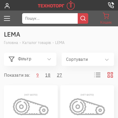
Кошик
LEMA
Головна
-
Каталог товарів
-
LEMA
Фільтр
Сортувати
Показати за:
9
18
27