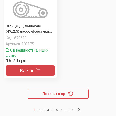
Кільце ущільнююче
(47х2,5) насос-форсунки
(LEMA)
Код:
670613
Артикул: 103175
Є в наявності на інших
філіях
15.20 грн.
Купити
Показати ще
1
2
3
4
5
6
7
...
67