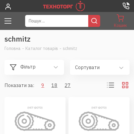
Кошик
schmitz
Головна
-
Каталог товарів
-
schmitz
Фільтр
Сортувати
Показати за:
9
18
27