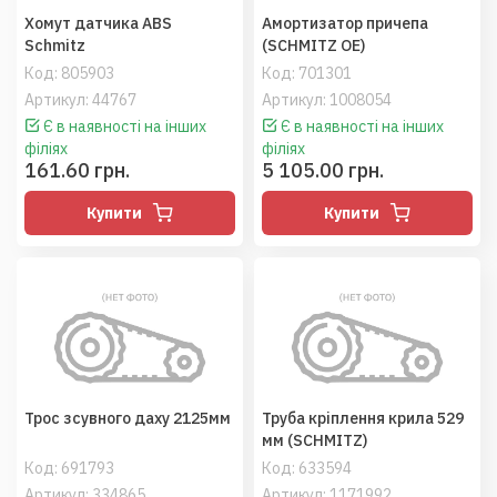
Хомут датчика ABS
Амортизатор причепа
Schmitz
(SCHMITZ OE)
Код:
805903
Код:
701301
Артикул: 44767
Артикул: 1008054
Є в наявності на інших
Є в наявності на інших
філіях
філіях
161.60 грн.
5 105.00 грн.
Купити
Купити
Трос зсувного даху 2125мм
Труба кріплення крила 529
мм (SCHMITZ)
Код:
691793
Код:
633594
Артикул: 334865
Артикул: 1171992