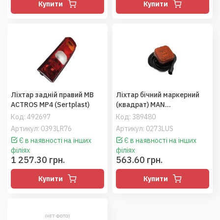
Купити
Купити
Ліхтар задній правий MB
Ліхтар бічний маркерний
ACTROS MP4 (Sertplast)
(квадрат) MAN
(81252606088) (Sertplas)
Код:
492697
Код:
389480
Артикул: 0393LR76
Артикул: 0273LUS
Є в наявності на інших
Є в наявності на інших
філіях
філіях
1 257.30 грн.
563.60 грн.
Купити
Купити