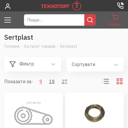
Кошик
Sertplast
Головна
-
Каталог товарів
-
Sertplast
Фільтр
Сортувати
Показати за:
9
18
27