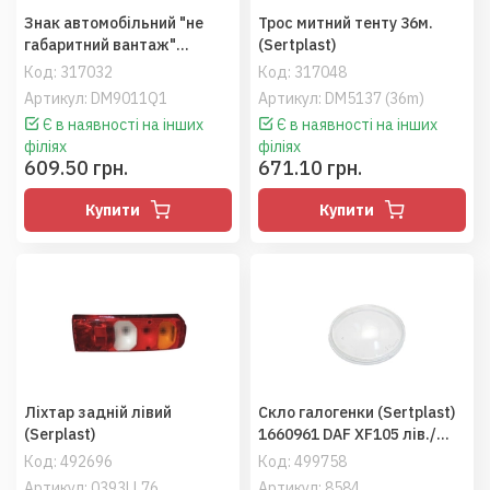
Знак автомобільний "не
Трос митний тенту 36м.
габаритний вантаж"
(Sertplast)
423x423 мм (Sertplast)
Код:
317032
Код:
317048
Артикул: DM9011Q1
Артикул: DM5137 (36m)
Є в наявності на інших
Є в наявності на інших
філіях
філіях
609.50 грн.
671.10 грн.
Купити
Купити
Ліхтар задній лівий
Скло галогенки (Sertplast)
(Serplast)
1660961 DAF XF105 лів./
прав.
Код:
492696
Код:
499758
Артикул: 0393LL76
Артикул: 8584