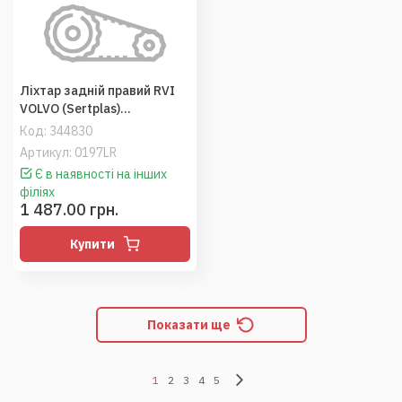
Ліхтар задній правий RVI
VOLVO (Sertplas)
420802350, 20802350
Код:
344830
Артикул: 0197LR
Є в наявності на інших
філіях
1 487.00 грн.
Купити
Показати ще
1
2
3
4
5