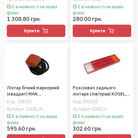
Є в наявності на інших
Є в наявності на інших
філіях
філіях
1 308.80 грн.
280.00 грн.
Купити
Купити
Ліхтар бічний маркерний
Розсіювач заднього
(квадрат) MAN
ліхтаря (лів/прав) KOGEL,
(81252606101) (Sertplas)
SCHMITZ (Sertplas)
Код:
358322
Код:
492830
Артикул: 0268LUS
Артикул: 0284CU
Є в наявності на інших
Є в наявності на інших
філіях
філіях
595.60 грн.
302.60 грн.