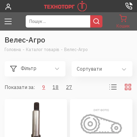
Кошик
Велес-Агро
Головна
-
Каталог товарів
-
Велес-Агро
Фільтр
Сортувати
Показати за:
9
18
27