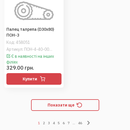
Палец талрепа (D30х80)
ПОН-3
Код:
458051
Артикул: ПОН-4-40-00.662
Є в наявності на інших
філіях
329.00 грн.
Купити
Показати ще
1
2
3
4
5
6
7
...
46