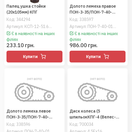
Палец ушка стойки
Долото лемеха правое
(20х105мм) КПГ
ПОН-3-35/ПОН-7-40-
11.462, ПНВБ
Код:
344294
Код:
338597
(ПОН-7/Lemken 3364150)
Артикул: КСП-12-51.661ВР
Артикул: ПОН-7-40-01.462
Велес-Агро
Є в наявності на інших
Є в наявності на інших
філіях
філіях
233.10 грн.
986.00 грн.
Купити
Купити
Долото лемеха левое
Диск колеса (5
ПОН-3-35/ПОН-7-40-
шпильокКПГ-4 (Велес-
11.462-01 (ПОН-7/Lemken
Агро)
Код:
338596
Код:
700034
3364151)
Артикул: ПОН-7-40-01.462-01
Артикул: 4,5Ех16