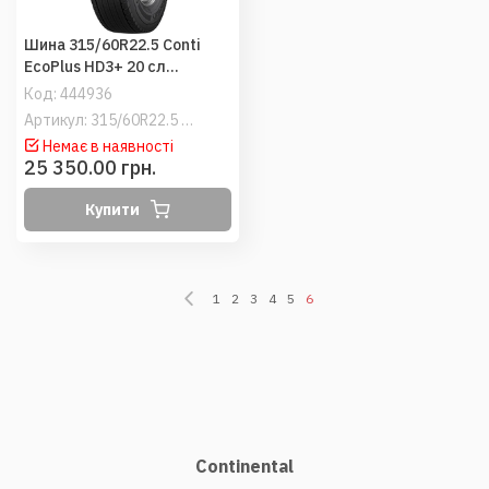
Шина 315/60R22.5 Conti
EcoPlus HD3+ 20 сл
152/148L M+S (Continental)
Код:
444936
ведучі
Артикул: 315/60R22.5 Conti EcoPlus HD3
Немає в наявності
25 350.00 грн.
Купити
1
2
3
4
5
6
Continental