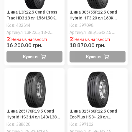
Шина 13R22.5 Conti Cross
Шина 385/55R22.5 Conti
Trac HD3 18 сл 156/150K
Hybrid HT3 20 сл 160K
(Continental) ведучі
(Continental) причіпні
Код:
432544
Код:
397098
Артикул: 13R22.5, 13-22.5
Артикул: 385/55R22.5 Conti Hybrid HT3
Немає в наявності
Немає в наявності
16 200.00 грн.
18 870.00 грн.
Купити
Купити
Шина 265/70R19.5 Conti
Шина 315/60R22.5 Conti
Hybrid HS3 14 сл 140/138M
EcoPlus HS3+ 20 сл
M+S (Continental) кермові
154/150L M+S (Continental)
Код:
388620
Код:
397102
кермові
Артикул: 265/70R19.5 Conti Hybrid HS3
Артикул: 315/60R22.5 Conti EcoPlus HS3