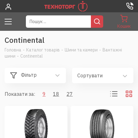
Кошик
Continental
Головна
-
Каталог товарів
-
Шини та камери
-
Вантажні
шини
-
Continental
Фільтр
Сортувати
Показати за:
9
18
27