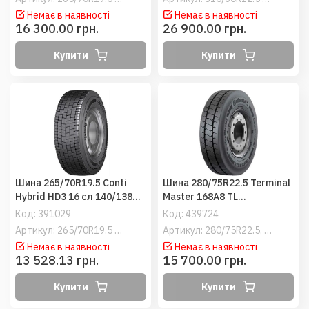
Немає в наявності
Немає в наявності
16 300.00 грн.
26 900.00 грн.
Купити
Купити
Шина 265/70R19.5 Conti
Шина 280/75R22.5 Terminal
Hybrid HD3 16 сл 140/138M
Master 168A8 TL
M+S (Continental) ведучі
(Continental) причіпні
Код:
391029
Код:
439724
Артикул: 265/70R19.5 Conti Hybrid HD3
Артикул: 280/75R22.5, 280/75-22.5
Немає в наявності
Немає в наявності
13 528.13 грн.
15 700.00 грн.
Купити
Купити