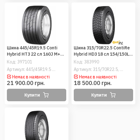
Шина 445/45R19.5 Conti
Шина 315/70R22.5 ContiRe
Hybrid HT3 22 сл 160J M+S
Hybrid HD3 18 сл 154/150L
(Continental) причіпні
(Continental) ведучі
Код:
397101
Код:
383990
Артикул: 445/45R19.5 Conti Hybrid HT3
Артикул: 315/70R22.5, 315/70-22.5
Немає в наявності
Немає в наявності
21 900.00 грн.
18 500.00 грн.
Купити
Купити