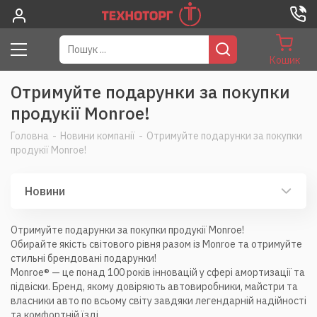
Кошик
Отримуйте подарунки за покупки
продукії Monroe!
Головна
-
Новини компанії
-
Отримуйте подарунки за покупки
продукії Monroe!
Новини
Отримуйте подарунки за покупки продукії Monroe!
Обирайте якість світового рівня разом із Monroe та отримуйте
стильні брендовані подарунки!
Monroe® — це понад 100 років інновацій у сфері амортизації та
підвіски. Бренд, якому довіряють автовиробники, майстри та
власники авто по всьому світу завдяки легендарній надійності
та комфортній їзді.