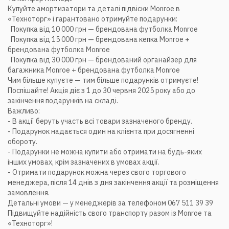
Купуйте амортизатори та деталі підвіски Monroe в
«Техноторг» і гарантовано отримуйте подарунки:
Покупка від 10 000 грн — брендована футболка Monroe
Покупка від 15 000 грн — брендована кепка Monroe +
брендована футболка Monroe
Покупка від 30 000 грн — брендований органайзер для
багажника Monroe + брендована футболка Monroe
Чим більше купуєте — тим більше подарунків отримуєте!
Поспішайте! Акція діє з 1 до 30 червня 2025 року або до
закінчення подарунків на складі.
Важливо:
- В акції беруть участь всі товари зазначеного бренду.
- Подарунок надається один на клієнта при досягненні
обороту.
- Подарунки не можна купити або отримати на будь-яких
інших умовах, крім зазначених в умовах акції.
- Отримати подарунок можна через свого торгового
менеджера, після 14 днів з дня закінчення акції та розміщення
замовлення.
Детальні умови — у менеджерів за телефоном 067 511 39 39
Підвищуйте надійність свого транспорту разом із Monroe та
«Техноторг»!