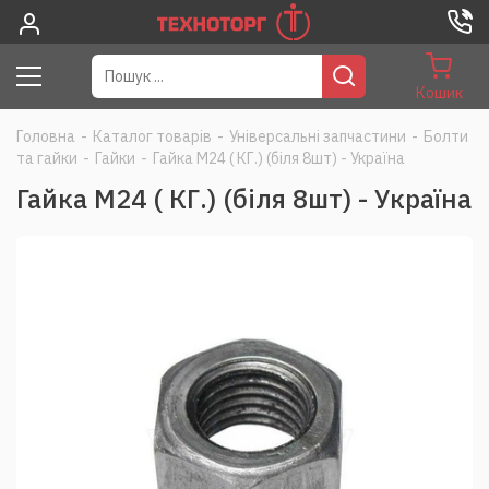
Кошик
Головна
-
Каталог товарів
-
Універсальні запчастини
-
Болти
та гайки
-
Гайки
-
Гайка М24 ( КГ.) (біля 8шт) - Україна
Гайка М24 ( КГ.) (біля 8шт) - Україна