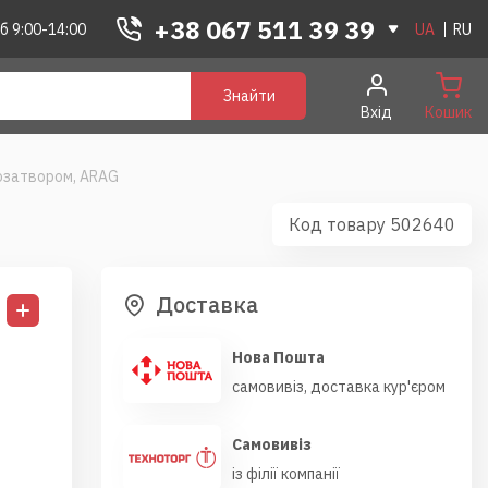
+38 067 511 39 39
б 9:00-14:00
UA
RU
Знайти
Вхід
Кошик
озатвором, ARAG
Код товару 502640
Доставка
Нова Пошта
самовивіз, доставка кур'єром
Самовивіз
із філії компанії