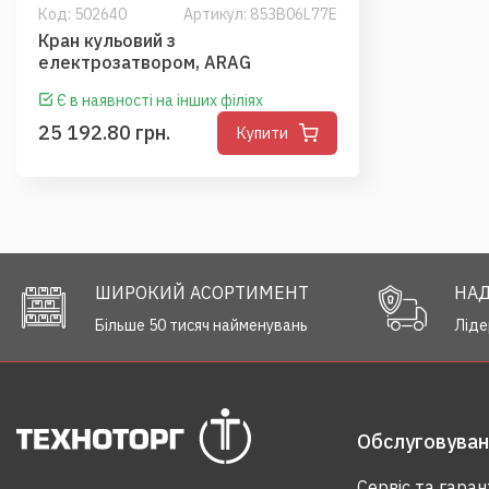
Код:
502640
Артикул: 853B06L77E
Кран кульовий з
електрозатвором, ARAG
Є в наявності на інших філіях
25 192.80 грн.
Купити
ШИРОКИЙ АСОРТИМЕНТ
НАД
Більше 50 тисяч найменувань
Ліде
Обслуговуванн
Сервіс та гаран