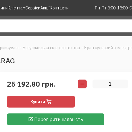
зини
Клієнтам
Сервіси
Акції
Контакти
Пн-Пт 8:00-18:00, С
рискувачі
-
Богуславська сільгосптехніка
-
Кран кульовий з електр
ARAG
25 192.80 грн.
Купити
Перевірити наявність