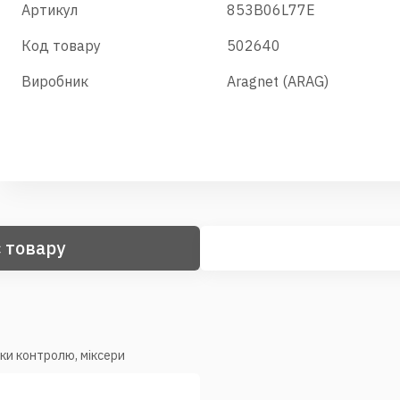
Артикул
853B06L77E
Код товару
502640
Виробник
Aragnet (ARAG)
 товару
оки контролю, міксери