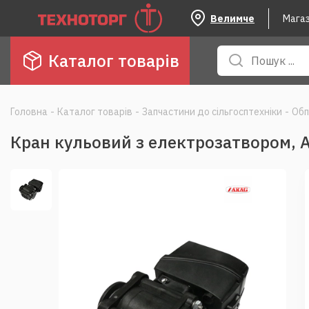
Велимче
Мага
Каталог товарів
Головна
-
Каталог товарів
-
Запчастини до сільгосптехніки
-
Обп
Кран кульовий з електрозатвором, 