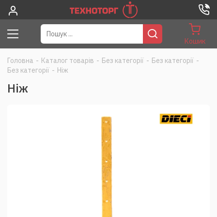
Кошик
Головна
-
Каталог товарів
-
Без категорії
-
Без категорії
-
Без категорії
-
Нiж
Нiж