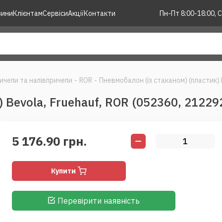
зини
Клієнтам
Сервіси
Акції
Контакти
Пн-Пт 8:00-18:00, С
ичепи та напівпричепи
-
ROR
-
Пневмобалон (із стаканом) (пластик) 
 Bevola, Fruehauf, ROR (052360, 21229
5 176.90 грн.
Купити
Перевірити наявність