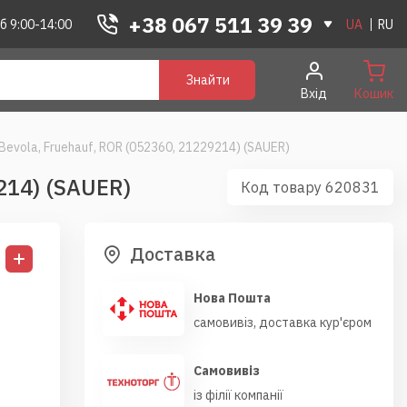
+38 067 511 39 39
б 9:00-14:00
UA
RU
Знайти
Вхід
Кошик
Bevola, Fruehauf, ROR (052360, 21229214) (SAUER)
214) (SAUER)
Код товару 620831
Доставка
Нова Пошта
самовивіз, доставка кур'єром
Самовивіз
із філії компанії