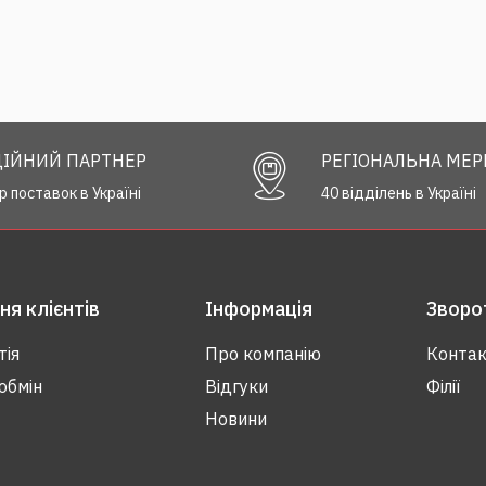
ІЙНИЙ ПАРТНЕР
РЕГІОНАЛЬНА МЕ
р поставок в Україні
40 відділень в Україні
я клієнтів
Інформація
Зворот
тія
Про компанію
Контак
обмін
Відгуки
Філії
Новини