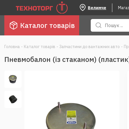
Велимче
Мага
Каталог товарів
Головна
-
Каталог товарів
-
Запчастини до вантажних авто
-
Пр
Пневмобалон (із стаканом) (пластик)