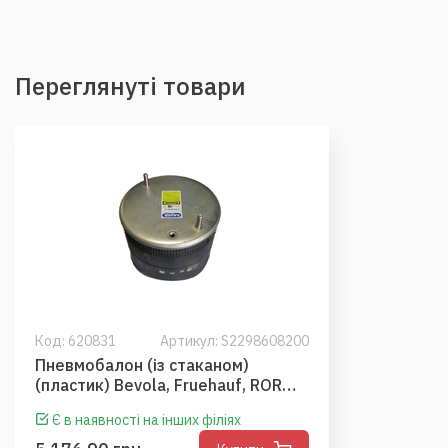
Переглянуті товари
Код:
620831
Артикул: S2298608200
Пневмобалон (із стаканом)
(пластик) Bevola, Fruehauf, ROR
(052360, 21229214) (SAUER)
Є в наявності на інших філіях